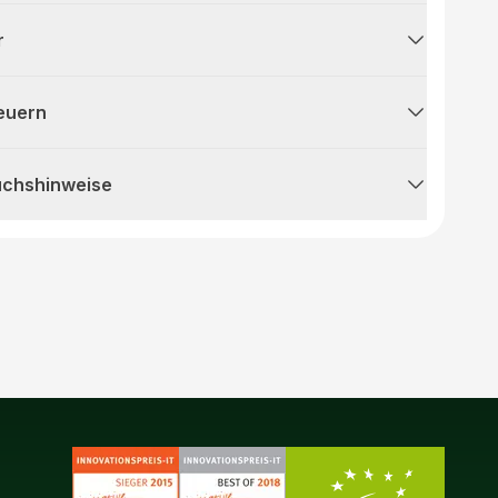
r
teuern
uchshinweise