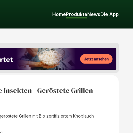
Home
Produkte
News
Die App
Insekten - Geröstete Grillen
östete Grillen mit Bio zertifiziertem Knoblauch
g)