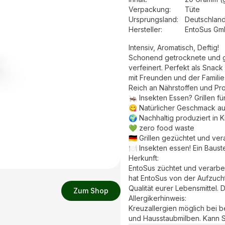
Verpackung
:
Tüte
Ursprungsland
:
Deutschlan
Hersteller
:
EntoSus G
Intensiv, Aromatisch, Deftig!
Schonend getrocknete und ger
verfeinert. Perfekt als Snack für zwischendurch, abends auf dem Sofa oder bei Feiern
mit Freunden und der Familie
Reich an Nährstoffen und Pro
🦗 Insekten Essen? Grillen fü
😋 Natürlicher Geschmack au
🌍 Nachhaltig produziert in K
💚 zero food waste
🇩🇪 Grillen gezüchtet und ve
🍽 Insekten essen! Ein Baust
Herkunft:
EntoSus züchtet und verarbe
hat EntoSus von der Aufzucht
Qualität eurer Lebensmittel.
Zum Shop
Allergikerhinweis:
Kreuzallergien möglich bei 
und Hausstaubmilben. Kann S