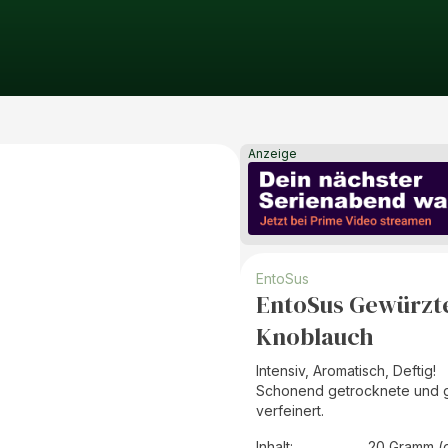
Anzeige
EntoSus
EntoSus Gewürzte 
Knoblauch
Intensiv, Aromatisch, Deftig!
Schonend getrocknete und ger
verfeinert.
Inhalt
:
20 Gramm (