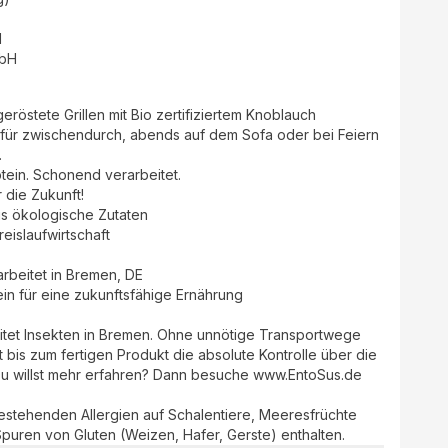
d
mbH
östete Grillen mit Bio zertifiziertem Knoblauch
.
tein. Schonend verarbeitet.
r die Zukunft!
s ökologische Zutaten
reislaufwirtschaft
rarbeitet in Bremen, DE
ein für eine zukunftsfähige Ernährung
itet Insekten in Bremen. Ohne unnötige Transportwege
 bis zum fertigen Produkt die absolute Kontrolle über die
 Du willst mehr erfahren? Dann besuche www.EntoSus.de
bestehenden Allergien auf Schalentiere, Meeresfrüchte
puren von Gluten (Weizen, Hafer, Gerste) enthalten.