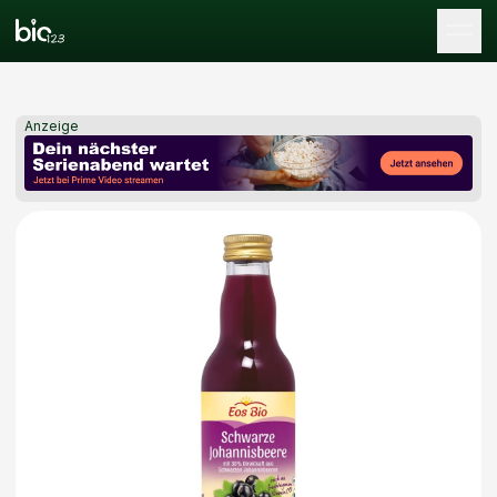
Tog
Anzeige