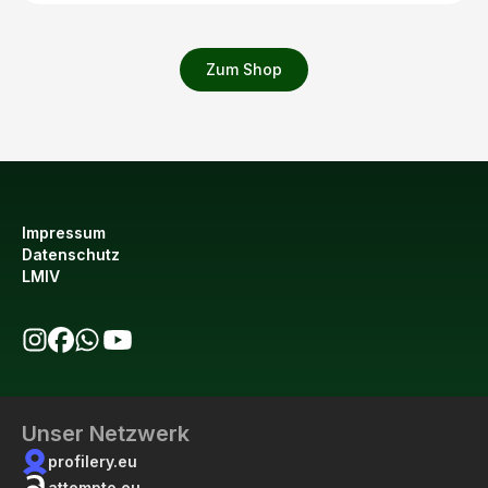
Zum Shop
Impressum
Datenschutz
LMIV
bio123 auf Instagram
bio123 auf Facebook
bio123 WhatsApp Kanal
bio123 YouTube Kanal
Unser Netzwerk
profilery.eu
attempto.eu