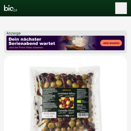
Tog
Anzeige