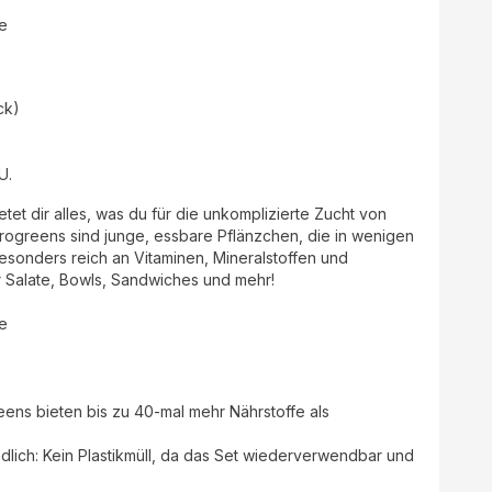
te
ck)
U.
tet dir alles, was du für die unkomplizierte Zucht von
crogreens sind junge, essbare Pflänzchen, die in wenigen
onders reich an Vitaminen, Mineralstoffen und
ür Salate, Bowls, Sandwiches und mehr!
te
eens bieten bis zu 40-mal mehr Nährstoffe als
dlich: Kein Plastikmüll, da das Set wiederverwendbar und