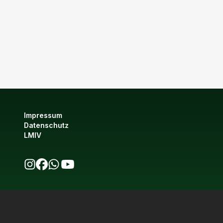
Impressum
Datenschutz
LMIV
bio123 auf Instagram
bio123 auf Facebook
bio123 WhatsApp Kanal
bio123 YouTube Kanal