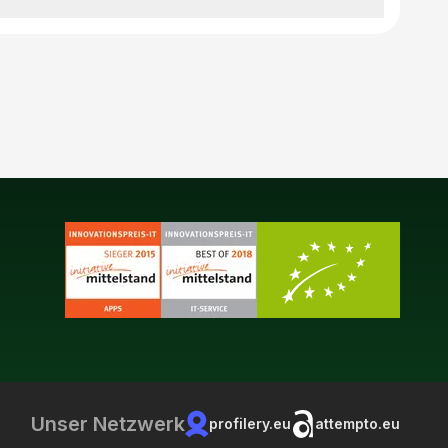
Unser Netzwerk
profilery.eu
attempto.eu