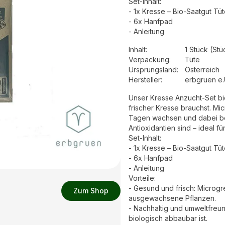
Set-Inhalt:
- 1x Kresse – Bio-Saatgut Tü
- 6x Hanfpad
- Anleitung
Inhalt
:
1 Stück (Stü
Verpackung
:
Tüte
Ursprungsland
:
Österreich
Hersteller
:
erbgruen e.
Unser Kresse Anzucht-Set bie
frischer Kresse brauchst. Mi
Tagen wachsen und dabei bes
Antioxidantien sind – ideal f
Set-Inhalt:
- 1x Kresse – Bio-Saatgut Tü
- 6x Hanfpad
- Anleitung
Vorteile:
- Gesund und frisch: Microgr
Zum Shop
ausgewachsene Pflanzen.
- Nachhaltig und umweltfreun
biologisch abbaubar ist.