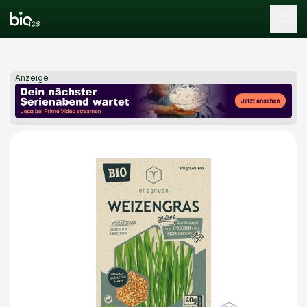
Tog
Anzeige