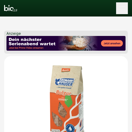
Tog
Anzeige