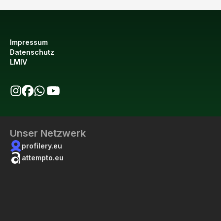
Impressum
Datenschutz
LMIV
bio123 auf Instagram
bio123 auf Facebook
bio123 WhatsApp Kanal
bio123 YouTube Kanal
Unser Netzwerk
profilery.eu
attempto.eu