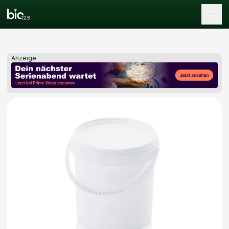
Tog
Anzeige