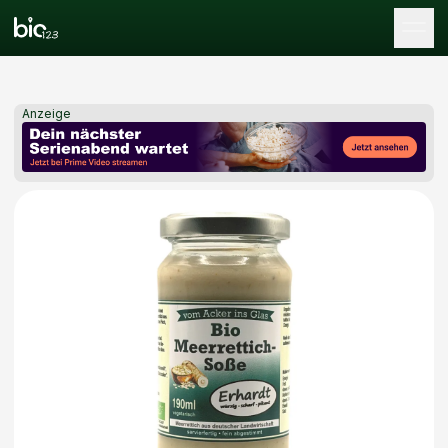
Tog
Anzeige