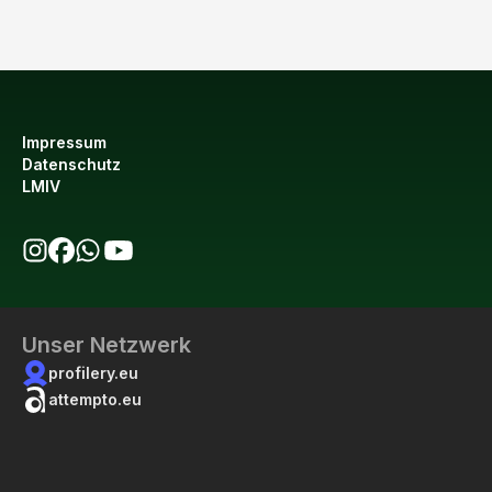
Impressum
Datenschutz
LMIV
bio123 auf Instagram
bio123 auf Facebook
bio123 WhatsApp Kanal
bio123 YouTube Kanal
Unser Netzwerk
profilery.eu
attempto.eu