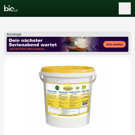
Tog
Anzeige