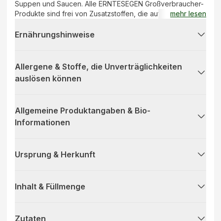
Suppen und Saucen. Alle ERNTESEGEN Großverbraucher-
Produkte sind frei von Zusatzstoffen, die auf Speisekarten
mehr lesen
in Gaststätten sowie in Einrichtungen der
Gemeinschaftsverpflegung kenntlich gemacht werden
Ernährungshinweise
müssen.
Allergene & Stoffe, die Unverträglichkeiten
auslösen können
Allgemeine Produktangaben & Bio-
Informationen
Ursprung & Herkunft
Inhalt & Füllmenge
Zutaten