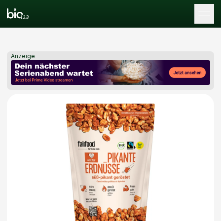
Tog
Anzeige