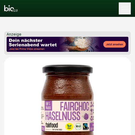
Tog
Anzeige