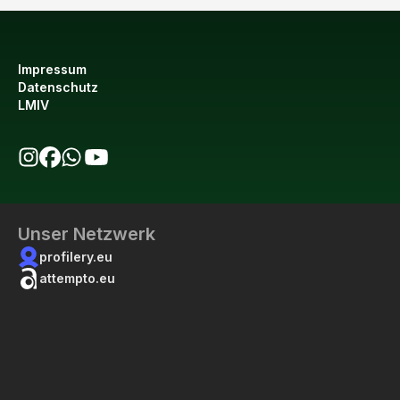
Impressum
Datenschutz
LMIV
bio123 auf Instagram
bio123 auf Facebook
bio123 WhatsApp Kanal
bio123 YouTube Kanal
Unser Netzwerk
profilery.eu
attempto.eu