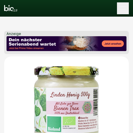
Tog
Anzeige