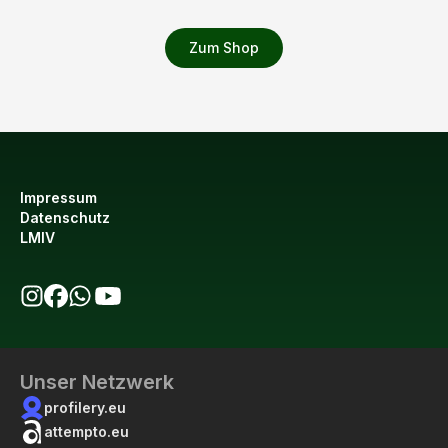
Zum Shop
Impressum
Datenschutz
LMIV
bio123 auf Instagram
bio123 auf Facebook
bio123 WhatsApp Kanal
bio123 YouTube Kanal
Unser Netzwerk
profilery.eu
attempto.eu