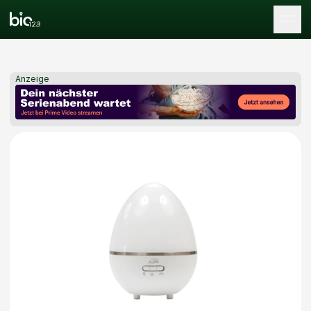
Tog
Anzeige