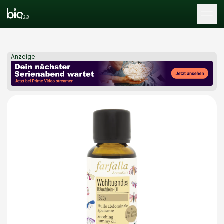
Tog
Anzeige