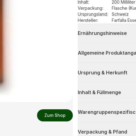
Inhalt
:
200 Milliliter
Verpackung
:
Flasche (Kun
Ursprungsland
:
Schweiz
Hersteller
:
Farfalla Ess
Ernährungshinweise
Allgemeine Produktanga
Ursprung & Herkunft
Inhalt & Füllmenge
Warengruppenspezifis
Zum Shop
Verpackung & Pfand