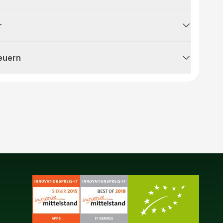
r
teuern