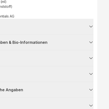
 (ml)
ststoff)
entials AG
ben & Bio-Informationen
che Angaben