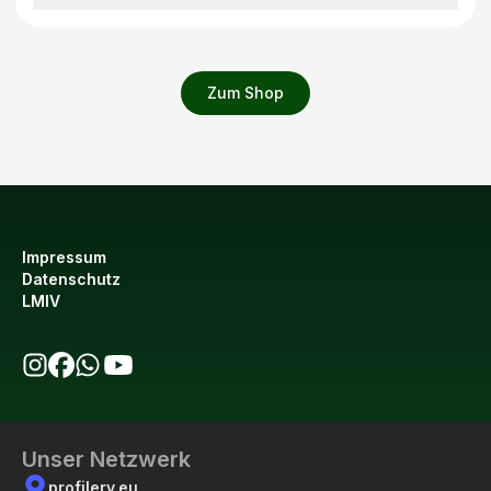
Zum Shop
Impressum
Datenschutz
LMIV
bio123 auf Instagram
bio123 auf Facebook
bio123 WhatsApp Kanal
bio123 YouTube Kanal
Unser Netzwerk
profilery.eu