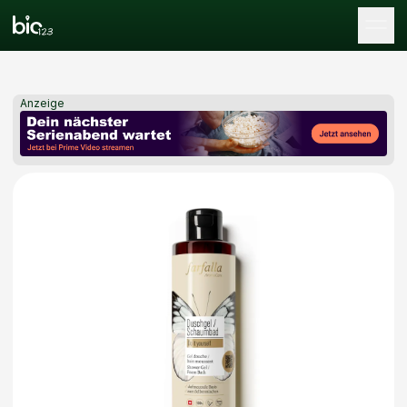
Tog
Anzeige