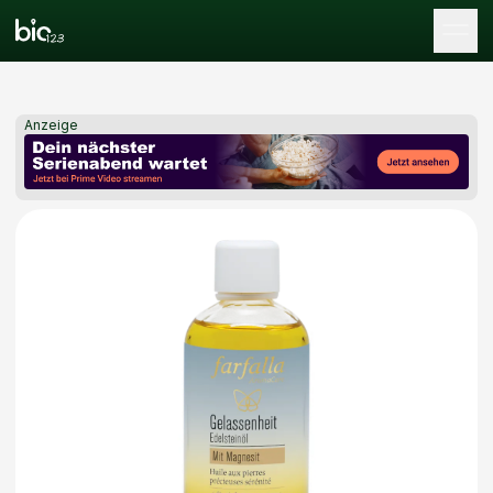
Tog
Anzeige