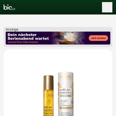
Tog
Anzeige