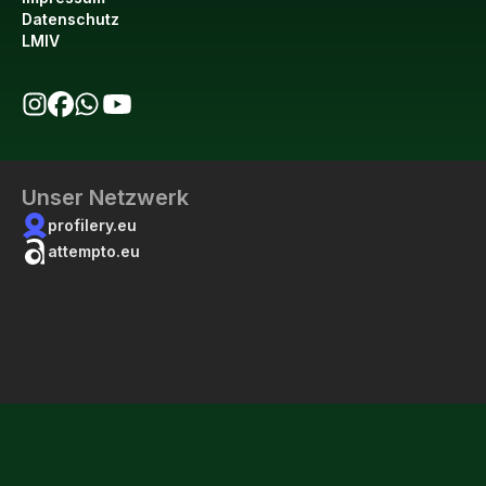
Datenschutz
LMIV
bio123 auf Instagram
bio123 auf Facebook
bio123 WhatsApp Kanal
bio123 YouTube Kanal
Unser Netzwerk
profilery.eu
attempto.eu