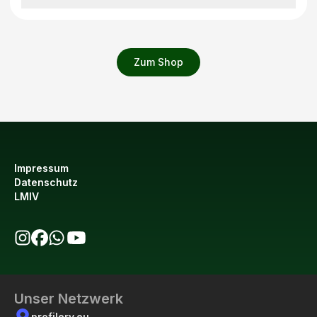
Zum Shop
Impressum
Datenschutz
LMIV
bio123 auf Instagram
bio123 auf Facebook
bio123 WhatsApp Kanal
bio123 YouTube Kanal
Unser Netzwerk
profilery.eu