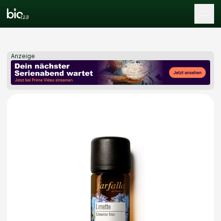
Tog
Anzeige