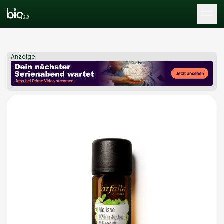
Tog
Anzeige