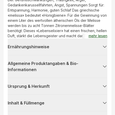
Gedankenkarussellfahrten, Angst, Spannungen Sorgt für:
Entspannung, Harmonie, guten Schlaf Das griechische
«melissa» bedeutet «Honigbiene». Für die Gewinnung von
einem Liter des wertvollen ätherischen Öls der Melisse
werden bis zu acht Tonnen Zitronenmelisse-Blätter
benötigt. Dieses «Lebenselixier» hat einen frischen, hellen
Duft, stärkt die Lebensgeister und macht das Herz froh.
mehr lesen
Das ätherische Öl der Melisse vertreibt dunkle Gedanken.
Kann evtl. Hautreizungen verursachen, daher gering
Ernährungshinweise
dosieren.
Allgemeine Produktangaben & Bio-
Informationen
Ursprung & Herkunft
Inhalt & Füllmenge