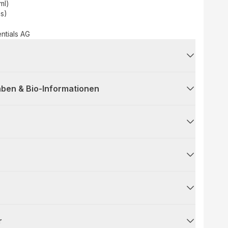
(ml)
as)
entials AG
ben & Bio-Informationen
r