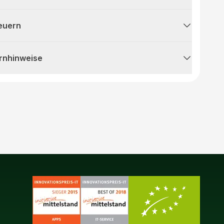
teuern
rnhinweise