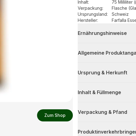
Inhalt
:
75 Milliliter 
Verpackung
:
Flasche (Gl
Ursprungsland
:
Schweiz
Hersteller
:
Farfalla Ess
Ernährungshinweise
Allgemeine Produktanga
Ursprung & Herkunft
Inhalt & Füllmenge
Verpackung & Pfand
Zum Shop
Produktinverkehrbringe