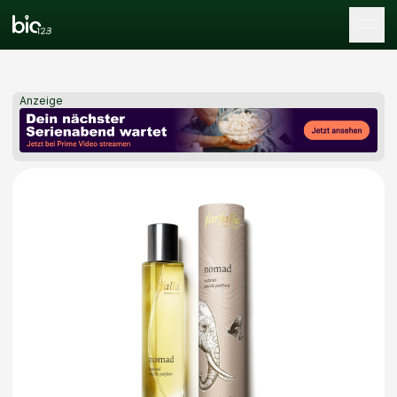
Tog
Anzeige