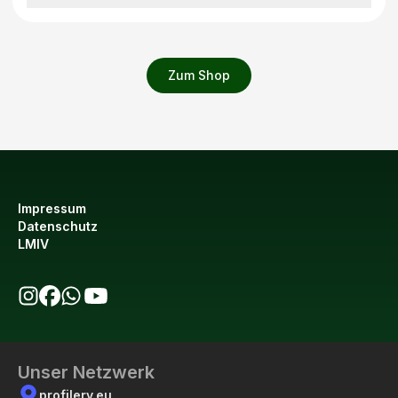
Zum Shop
Impressum
Datenschutz
LMIV
bio123 auf Instagram
bio123 auf Facebook
bio123 WhatsApp Kanal
bio123 YouTube Kanal
Unser Netzwerk
profilery.eu