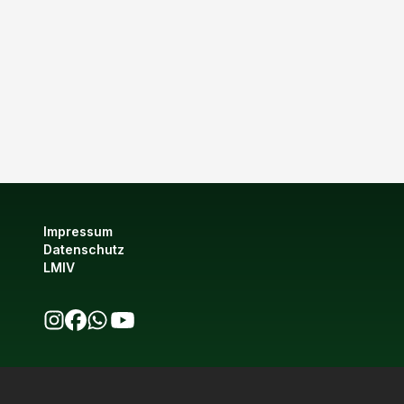
Impressum
Datenschutz
LMIV
bio123 auf Instagram
bio123 auf Facebook
bio123 WhatsApp Kanal
bio123 YouTube Kanal