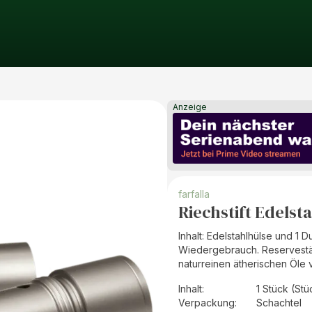
Anzeige
farfalla
Riechstift Edelst
Inhalt: Edelstahlhülse und 1 
Wiedergebrauch. Reservestäb
naturreinen ätherischen Öle v
Inhalt
:
1 Stück (Stü
Verpackung
:
Schachtel