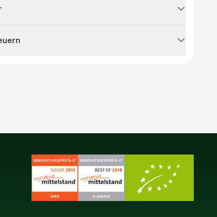
r
teuern