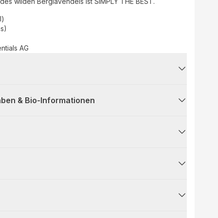
 des wilden Berglavendels ist SIMPLY THE BEST.
l)
as)
entials AG
ben & Bio-Informationen