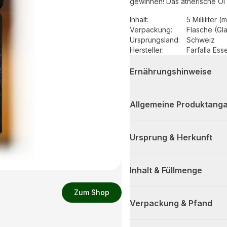
gewinnen! Das ätherische Öl
Inhalt
:
5 Milliliter (m
Verpackung
:
Flasche (Gl
Ursprungsland
:
Schweiz
Hersteller
:
Farfalla Ess
Ernährungshinweise
Allgemeine Produktanga
Ursprung & Herkunft
Inhalt & Füllmenge
Zum Shop
Verpackung & Pfand