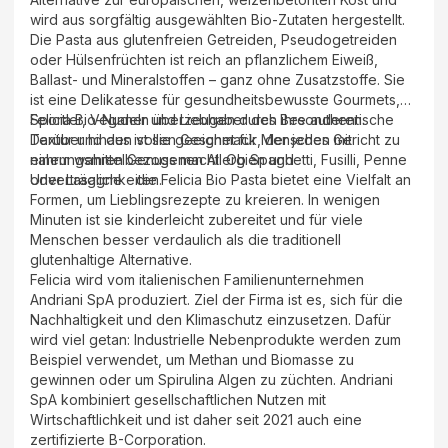
wird aus sorgfältig ausgewählten Bio-Zutaten hergestellt.
Die Pasta aus glutenfreien Getreiden, Pseudogetreiden
oder Hülsenfrüchten ist reich an pflanzlichem Eiweiß,
Ballast- und Mineralstoffen – ganz ohne Zusatzstoffe. Sie
ist eine Delikatesse für gesundheitsbewusste Gourmets,
Sportler, Veganer und Liebhaber des Besonderen.
Felicia Bio-Nudeln überzeugen durch ihre authentische
Darüber hinaus ist sie geeignet für Menschen mit
Textur und den vollen Geschmack, der jedes Gericht zu
nahrungsmittelbezogenen Allergien und
einem wahren Genuss macht. Ob Spaghetti, Fusilli, Penne
Unverträglichkeiten.
oder Lasagne - die Felicia Bio Pasta bietet eine Vielfalt an
Formen, um Lieblingsrezepte zu kreieren. In wenigen
Minuten ist sie kinderleicht zubereitet und für viele
Menschen besser verdaulich als die traditionell
glutenhaltige Alternative.
Felicia wird vom italienischen Familienunternehmen
Andriani SpA produziert. Ziel der Firma ist es, sich für die
Nachhaltigkeit und den Klimaschutz einzusetzen. Dafür
wird viel getan: Industrielle Nebenprodukte werden zum
Beispiel verwendet, um Methan und Biomasse zu
gewinnen oder um Spirulina Algen zu züchten. Andriani
SpA kombiniert gesellschaftlichen Nutzen mit
Wirtschaftlichkeit und ist daher seit 2021 auch eine
zertifizierte B-Corporation.