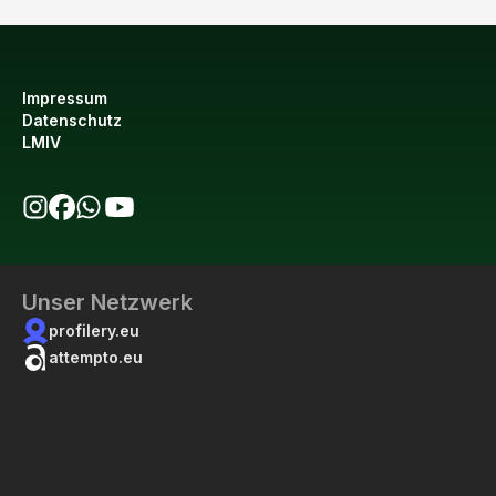
Impressum
Datenschutz
LMIV
bio123 auf Instagram
bio123 auf Facebook
bio123 WhatsApp Kanal
bio123 YouTube Kanal
Unser Netzwerk
profilery.eu
attempto.eu