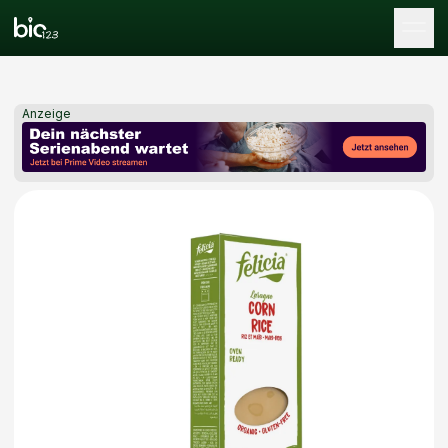
Tog
Anzeige