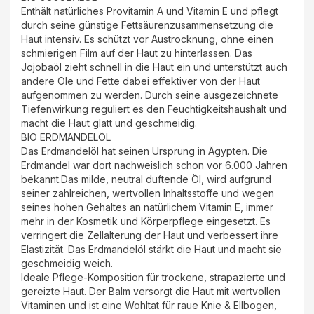
Enthält natürliches Provitamin A und Vitamin E und pflegt
durch seine günstige Fettsäurenzusammensetzung die
Haut intensiv. Es schützt vor Austrocknung, ohne einen
schmierigen Film auf der Haut zu hinterlassen. Das
Jojobaöl zieht schnell in die Haut ein und unterstützt auch
andere Öle und Fette dabei effektiver von der Haut
aufgenommen zu werden. Durch seine ausgezeichnete
Tiefenwirkung reguliert es den Feuchtigkeitshaushalt und
macht die Haut glatt und geschmeidig.
BIO ERDMANDELÖL
Das Erdmandelöl hat seinen Ursprung in Ägypten. Die
Erdmandel war dort nachweislich schon vor 6.000 Jahren
bekannt.Das milde, neutral duftende Öl, wird aufgrund
seiner zahlreichen, wertvollen Inhaltsstoffe und wegen
seines hohen Gehaltes an natürlichem Vitamin E, immer
mehr in der Kosmetik und Körperpflege eingesetzt. Es
verringert die Zellalterung der Haut und verbessert ihre
Elastizität. Das Erdmandelöl stärkt die Haut und macht sie
geschmeidig weich.
Ideale Pflege-Komposition für trockene, strapazierte und
gereizte Haut. Der Balm versorgt die Haut mit wertvollen
Vitaminen und ist eine Wohltat für raue Knie & Ellbogen,