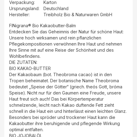
Verpackung
:
Karton
Ursprungsland
:
Deutschland
Hersteller
:
Treibholz Bio & Naturwaren GmbH
FINigrana® Bio Kakaobutter-Balm
Entdecken Sie das Geheimnis der Natur für schöne Haut:
Unsere hoch wirksamen und rein pflanzlichen
Pflegekompositionen verwöhnen Ihre Haut und nehmen
Ihre Sinne mit auf eine Reise der Schönheit und des
Wohlbefindens.
DIE ZUTATEN:
BIO KAKAO-BUTTER
Der Kakaobaum (bot. Theobroma cacao) ist in den
Tropen beheimatet. Der botanische Name Theobroma
bedeutet „Speise der Götter“ (griech. theós Gott, bróma
Speise). Nicht nur für den Gaumen eine Freude, unsere
Haut freut sich auch! Das bei Körpertemperatur
schmelzende, leicht nach Kakao duftende Fett zieht
schnell in die Haut ein und hinterlässt einen leichten Glanz.
Besonders bei spröder und trockener Haut kann die
Kakaobutter ihre beruhigende und pflegende Wirkung
optimal entfalten.
BIO JOJOBALÖL