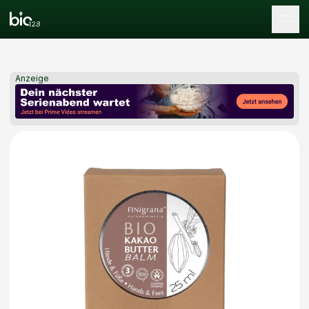
Tog
Anzeige