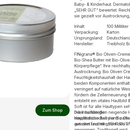
Baby- & Kinderhaut. Dermat
„SEHR GUT“ bewertet. Reichha
sie gezielt vor Austrocknung,
Inhalt
:
100 Milliliter
Verpackung
:
Karton
Ursprungsland
:
Deutschlan
Hersteller
:
Treibholz B
FINigrana® Bio Oliven-Creme Soft ist eine sehr hautfreundliche Pflegekomposition aus
Bio-Shea Butter mit Bio-Oliven
Körperpflege“. Ihre reichhaltigen Inhaltstoffe nähren die Haut & schützen sie gezielt vor
Austrocknung. Bio Oliven Cre
Feuchtigkeitshaushalt der Haut, wirkt rückfettend, beruhigend und glättend
beiden Komponenten enthaltene Vitamin E verbessert d
verringert auf natürliche Weise die Faltenbildung. Die enthaltenen Antioxidantien
fördern die Zellerneuerung &
entsteht ein vitales Hautbild & die 
Soft ist für alle Hauttypen s
Zum Shop
oder zu Allergien neigende 
Die Inhaltsstoffe:
empfindliche Baby und zart
Hauptbestandteil der Bio Oli
getestet und mit „SEHR GUT“
aus den Fruchtkernen des af
gewonnen. Traditionell wird 