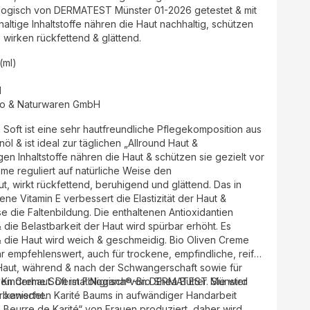
ologisch von DERMATEST Münster 01-2026 getestet & mit
ltige Inhaltstoffe nähren die Haut nachhaltig, schützen
 wirken rückfettend & glättend.
 (ml)
d
io & Naturwaren GmbH
öl & ist ideal zur täglichen „Allround Haut &
me reguliert auf natürliche Weise den
. Das in
ie Elastizität der Haut &
 die Belastbarkeit der Haut wird spürbar erhöht. Es
Haut wird weich & geschmeidig. Bio Oliven Creme
ehr empfehlenswert, auch für trockene, empfindliche, reife
Haut, während & nach der Schwangerschaft sowie für
e Kinderhaut. Dermatologisch von DERMATEST Münster
ven Creme Soft ist FINigrana®-Bio Shea Butter. Sie wird
 bewertet.
rikanischen Karité Baums in aufwändiger Handarbeit
„ Beurre de Karité“ von Frauen produziert, daher wird