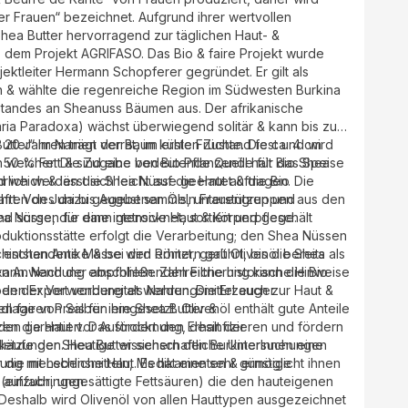
er Frauen“ bezeichnet. Aufgrund ihrer wertvollen
 Shea Butter hervorragend zur täglichen Haut- &
 dem Projekt AGRIFASO. Das Bio & faire Projekt wurde
jektleiter Hermann Schopferer gegründet. Er gilt als
 & wählte die regenreiche Region im Südwesten Burkina
andes an Sheanuss Bäumen aus. Der afrikanische
 Paradoxa) wächst überwiegend solitär & kann bis zu
20 Jahren trägt der Baum erste Früchte. Die ca. 4 cm
„Butter“ im Namen verrät, im kühlen Zustand fest und wird
 50 % Fett & sind eine bedeutende Quelle für das Speise
anzenöl hält Bio Shea
ährlich werden die Shea Nüsse geerntet & die Bio
t auf die Haut auftragen. Die
en aus den
s, unterstützen und
a Nüsse, die dann getrocknet, sortiert und geschält
nd sorgen für eine intensive Haut & Körperpflege.
duktionsstätte erfolgt die Verarbeitung; den Shea Nüssen
chischen Antike & bei den Römern galt Olivenöl bereits als
ann. Nach der abschließenden Filtrierung kann die Bio
ren Anwendung empfohlen. Zahlreiche historische Hinweise
Export vorbereitet werden. Die Erzeuger
en der Verwendung als Nahrungsmittel auch zur Haut &
 fairen Preis für ihre Shea Butter &
dlage von Salben eingesetzt. Olivenöl enthält gute Anteile
garantiert. Das fördert den Erhalt der
tzen die Haut vor Austrocknung, desinfizieren und fördern
käufe der Shea Butter sichern den BurkinerInnen eine
letzungen. Heutige wissenschaftliche Untersuchungen
gung mit Lebensmitteln, Medikamenten & ermöglicht ihnen
ür die menschliche Haut. Es hat eine sehr günstige
r aufzubringen.
einfach, ungesättigte Fettsäuren) die den hauteigenen
. Deshalb wird Olivenöl von allen Hauttypen ausgezeichnet