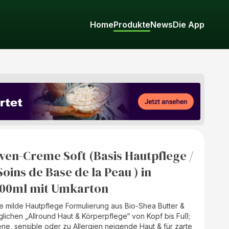
Home
Produkte
News
Die App
iven-Creme Soft (Basis Hautpflege /
Soins de Base de la Peau ) in
100ml mit Umkarton
ne milde Hautpflege Formulierung aus Bio-Shea Butter &
äglichen „Allround Haut & Körperpflege“ von Kopf bis Fuß;
ene, sensible oder zu Allergien neigende Haut & für zarte