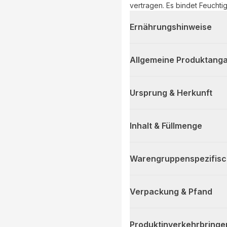
vertragen. Es bindet Feuchtigkeit und unterstützt die Rückfettung der Haut. Anzeichen
von Trockenheit wie Spannung
der Hautalterung & frühzeiti
Ernährungshinweise
Antioxidantien fördern eine 
Alterungsprozess des Gewebes
frisches Hautbild.
Allgemeine Produktanga
Ursprung & Herkunft
Inhalt & Füllmenge
Warengruppenspezifis
Verpackung & Pfand
Produktinverkehrbringe