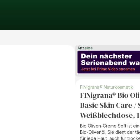
Anzeige
FINigrana® Naturkosmetik
FINigrana® Bio Ol
Basic Skin Care / 
Weißblechdose, 
Bio Oliven-Creme Soft ist ei
Bio-Olivenöl. Sie dient der t
für jede Haut, auch für trock