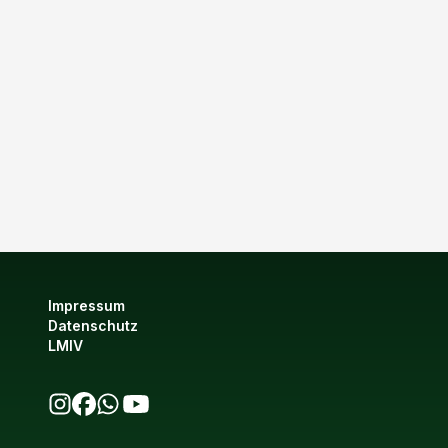
Impressum
Datenschutz
LMIV
bio123 auf Instagram
bio123 auf Facebook
bio123 WhatsApp Kanal
bio123 YouTube Kanal