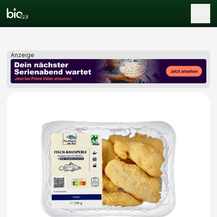
Tog
Anzeige