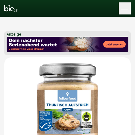
Tog
Anzeige