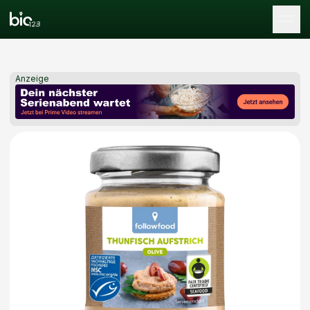
Tog
Anzeige