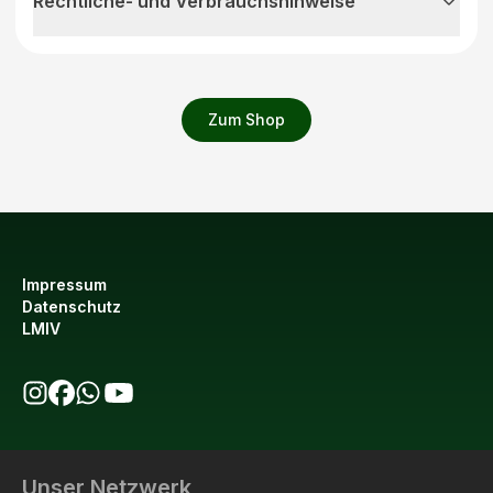
Rechtliche- und Verbrauchshinweise
Zum Shop
Impressum
Datenschutz
LMIV
bio123 auf Instagram
bio123 auf Facebook
bio123 WhatsApp Kanal
bio123 YouTube Kanal
Unser Netzwerk