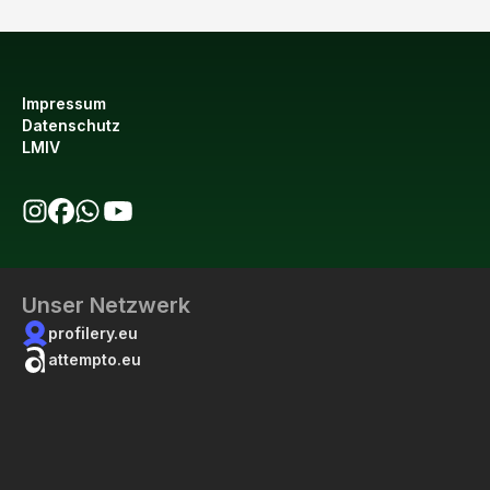
Impressum
Datenschutz
LMIV
bio123 auf Instagram
bio123 auf Facebook
bio123 WhatsApp Kanal
bio123 YouTube Kanal
Unser Netzwerk
profilery.eu
attempto.eu