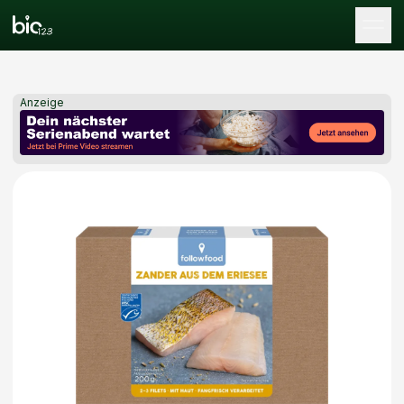
Tog
Anzeige