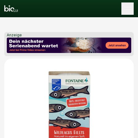
Tog
Anzeige