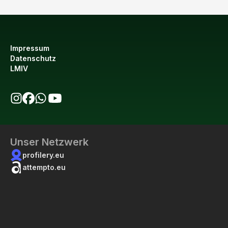
Impressum
Datenschutz
LMIV
bio123 auf Instagram
bio123 auf Facebook
bio123 WhatsApp Kanal
bio123 YouTube Kanal
Unser Netzwerk
profilery.eu
attempto.eu