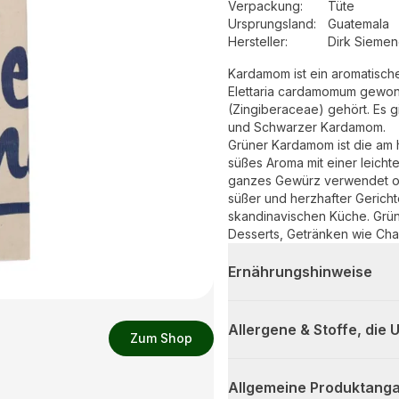
Verpackung
:
Tüte
Ursprungsland
:
Guatemala
Hersteller
:
Dirk Sieme
Kardamom ist ein aromatisc
Elettaria cardamomum gewon
(Zingiberaceae) gehört. Es
und Schwarzer Kardamom.
Grüner Kardamom ist die am h
süßes Aroma mit einer leich
ganzes Gewürz verwendet ode
süßer und herzhafter Gericht
skandinavischen Küche. Grün
Desserts, Getränken wie Ch
Ernährungshinweise
Allergene & Stoffe, die
Zum Shop
Allgemeine Produktanga