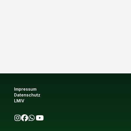
Impressum
Datenschutz
LMIV
bio123 auf Instagram
bio123 auf Facebook
bio123 WhatsApp Kanal
bio123 YouTube Kanal