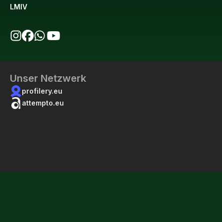
LMIV
bio123 auf Instagram
bio123 auf Facebook
bio123 WhatsApp Kanal
bio123 YouTube Kanal
Unser Netzwerk
profilery.eu
attempto.eu