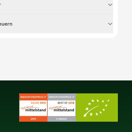
r
teuern