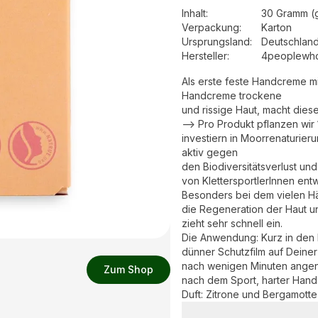
Inhalt
:
30 Gramm (
Verpackung
:
Karton
Ursprungsland
:
Deutschlan
Hersteller
:
4peoplewh
Als erste feste Handcreme mit
Handcreme trockene
und rissige Haut, macht dies
--> Pro Produkt pflanzen wir
investiern in Moorrenaturie
aktiv gegen
den Biodiversitätsverlust un
von KlettersportlerInnen entw
Besonders bei dem vielen H
die Regeneration der Haut u
zieht sehr schnell ein.
Die Anwendung: Kurz in den H
dünner Schutzfilm auf Deiner
nach wenigen Minuten ange
Zum Shop
nach dem Sport, harter Handa
Duft: Zitrone und Bergamotte