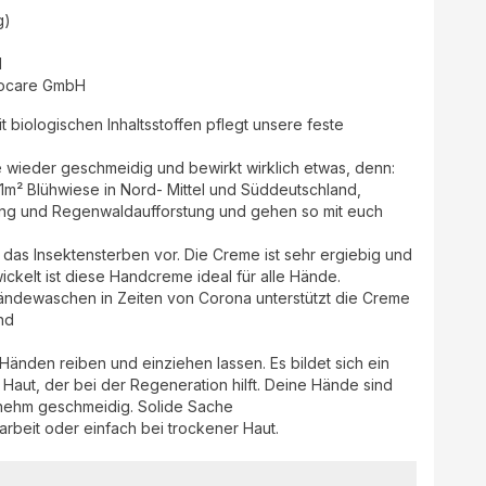
g)
d
ocare GmbH
 biologischen Inhaltsstoffen pflegt unsere feste
e wieder geschmeidig und bewirkt wirklich etwas, denn:
 1m² Blühwiese in Nord- Mittel und Süddeutschland,
rung und Regenwaldaufforstung und gehen so mit euch
d das Insektensterben vor. Die Creme ist sehr ergiebig und
ickelt ist diese Handcreme ideal für alle Hände.
ändewaschen in Zeiten von Corona unterstützt die Creme
nd
änden reiben und einziehen lassen. Es bildet sich ein
 Haut, der bei der Regeneration hilft. Deine Hände sind
nehm geschmeidig. Solide Sache
rbeit oder einfach bei trockener Haut.