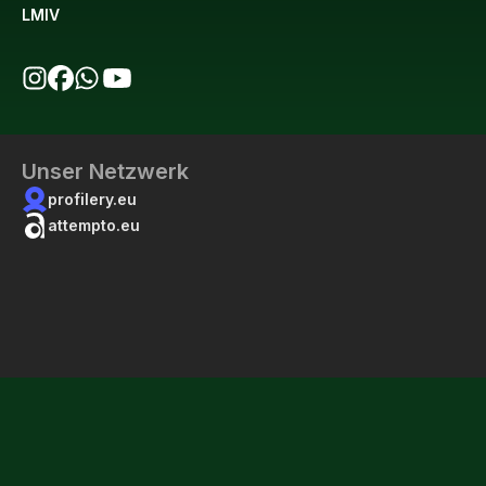
LMIV
bio123 auf Instagram
bio123 auf Facebook
bio123 WhatsApp Kanal
bio123 YouTube Kanal
Unser Netzwerk
profilery.eu
attempto.eu