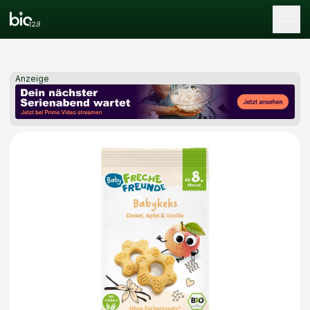
Tog
Anzeige