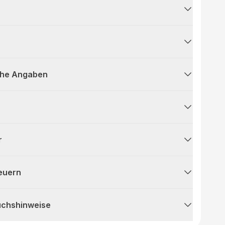
che Angaben
r
teuern
uchshinweise