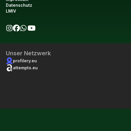
Datenschutz
LMIV
bio123 auf Instagram
bio123 auf Facebook
bio123 WhatsApp Kanal
bio123 YouTube Kanal
Unser Netzwerk
profilery.eu
attempto.eu