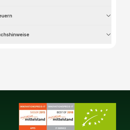
teuern
uchshinweise