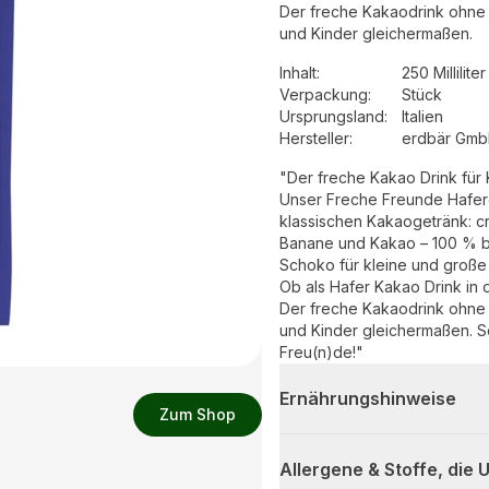
Der freche Kakaodrink ohne M
und Kinder gleichermaßen.
Inhalt
:
250 Milliliter
Verpackung
:
Stück
Ursprungsland
:
Italien
Hersteller
:
erdbär Gm
"Der freche Kakao Drink für 
Unser Freche Freunde Haferd
klassischen Kakaogetränk: cr
Banane und Kakao – 100 % bi
Schoko für kleine und große
Ob als Hafer Kakao Drink in 
Der freche Kakaodrink ohne M
und Kinder gleichermaßen. S
Freu(n)de!"
Ernährungshinweise
Zum Shop
Allergene & Stoffe, die