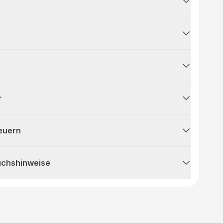
r
teuern
uchshinweise