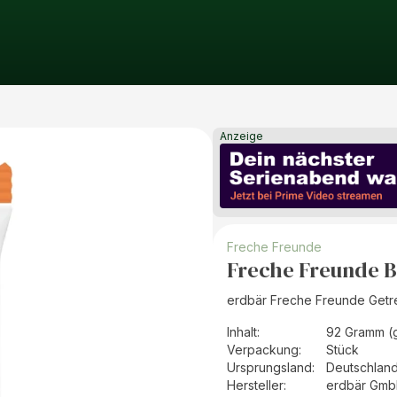
Anzeige
Freche Freunde
Freche Freunde B
erdbär Freche Freunde Getre
Inhalt
:
92 Gramm (
Verpackung
:
Stück
Ursprungsland
:
Deutschlan
Hersteller
:
erdbär Gm