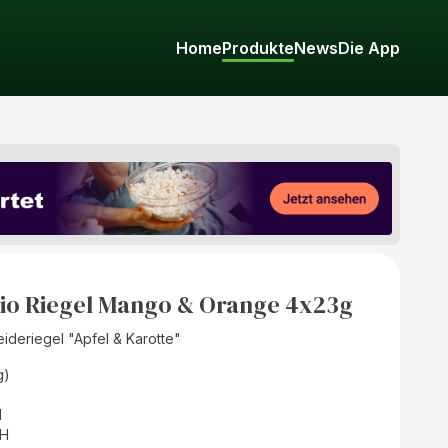
Home
Produkte
News
Die App
io Riegel Mango & Orange 4x23g
ideriegel "Apfel & Karotte"
g)
d
bH