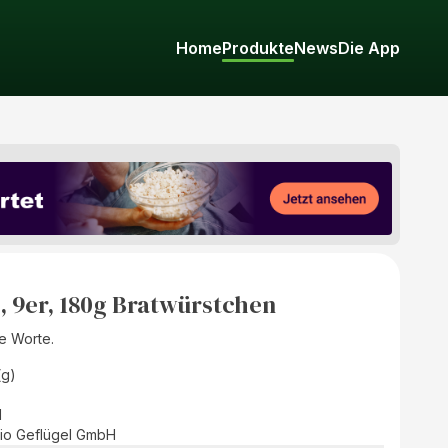
Home
Produkte
News
Die App
s, 9er, 180g Bratwürstchen
te Worte.
(g)
d
Bio Geflügel GmbH