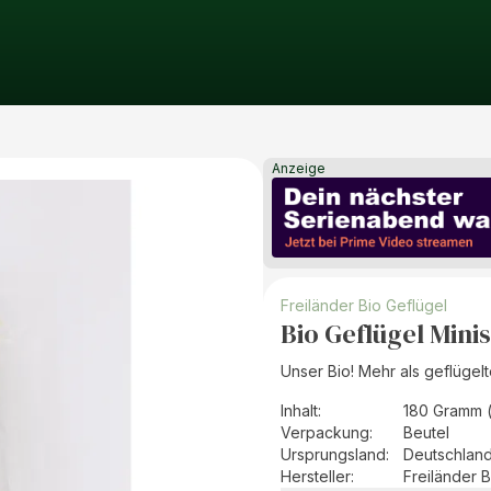
Anzeige
Freiländer Bio Geflügel
Bio Geflügel Mini
Unser Bio! Mehr als geflügel
Inhalt
:
180 Gramm 
Verpackung
:
Beutel
Ursprungsland
:
Deutschlan
Hersteller
:
Freiländer 