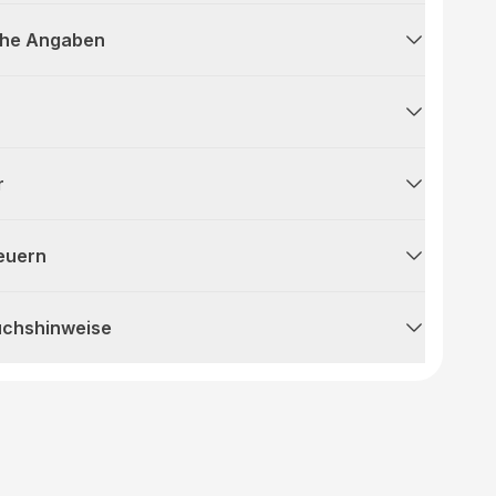
che Angaben
r
teuern
uchshinweise