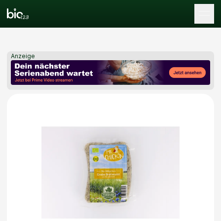
Tog
Anzeige