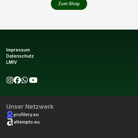
Zum Shop
Impressum
Datenschutz
LMIV
bio123 auf Instagram
bio123 auf Facebook
bio123 WhatsApp Kanal
bio123 YouTube Kanal
Unser Netzwerk
profilery.eu
attempto.eu