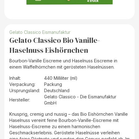
Gelato Classico Eismanufaktur
Gelato Classico Bio Vanille-
Haselnuss Eishörnchen
Bourbon-Vanille Eiscreme und Haselnuss Eiscreme in
einem Waffelhörnchen mit gerösteten Haselnüssen.
Inhalt
:
440 Milliliter (ml)
Verpackung
:
Packung
Ursprungsland
:
Deutschland
Gelato Classico - Die Eismanufaktur
Hersteller
:
GmbH
Knusprig, cremig und nussig – das Bio Eishörnchen Vanille
Haselnuss vereint feine Bourbon-Vanille-Eiscreme mit
Haselnuss-Eiscreme zu einem harmonischen
Geschmackserlebnis. Geröstete Haselnüsse verleihen
eine feine Röstnote und runden den Genuss perfekt ab. Im