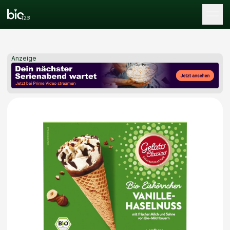
Tog
Anzeige