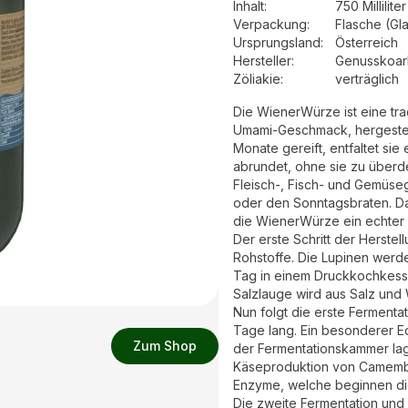
Inhalt
:
750 Milliliter
Verpackung
:
Flasche (Gl
Ursprungsland
:
Österreich
Hersteller
:
Genusskoar
Zöliakie:
verträglich
Die WienerWürze ist eine tra
Umami-Geschmack, hergestell
Monate gereift, entfaltet si
abrundet, ohne sie zu überd
Fleisch-, Fisch- und Gemüseg
oder den Sonntagsbraten. Dan
die WienerWürze ein echter 
Der erste Schritt der Herste
Rohstoffe. Die Lupinen werd
Tag in einem Druckkochkesse
Salzlauge wird aus Salz und 
Nun folgt die erste Ferment
Tage lang. Ein besonderer E
Zum Shop
der Fermentationskammer lag
Käseproduktion von Camembe
Enzyme, welche beginnen die
Die zweite Fermentation und 