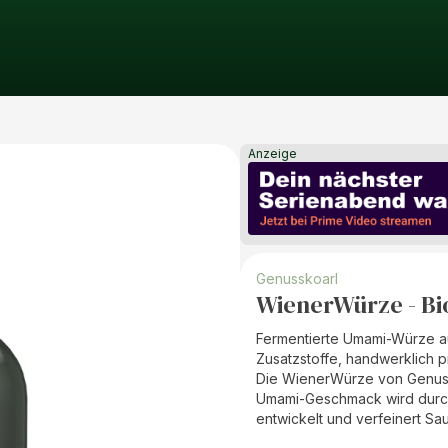
Anzeige
Genusskoarl
WienerWürze - Bi
Fermentierte Umami-Würze aus
Zusatzstoffe, handwerklich pr
Die WienerWürze von Genussk
Umami-Geschmack wird durch 
entwickelt und verfeinert S