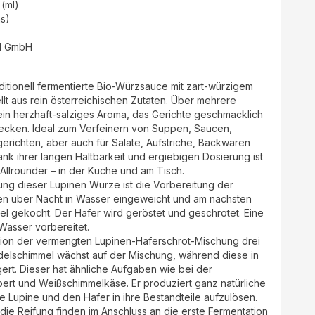
 (ml)
as)
l GmbH
ditionell fermentierte Bio-Würzsauce mit zart-würzigem
t aus rein österreichischen Zutaten. Über mehrere
e ein herzhaft-salziges Aroma, das Gerichte geschmacklich
ecken. Ideal zum Verfeinern von Suppen, Saucen,
erichten, aber auch für Salate, Aufstriche, Backwaren
k ihrer langen Haltbarkeit und ergiebigen Dosierung ist
Allrounder – in der Küche und am Tisch.
llung dieser Lupinen Würze ist die Vorbereitung der
en über Nacht in Wasser eingeweicht und am nächsten
l gekocht. Der Hafer wird geröstet und geschrotet. Eine
Wasser vorbereitet.
ation der vermengten Lupinen-Haferschrot-Mischung drei
delschimmel wächst auf der Mischung, während diese in
ert. Dieser hat ähnliche Aufgaben wie bei der
rt und Weißschimmelkäse. Er produziert ganz natürliche
 Lupine und den Hafer in ihre Bestandteile aufzulösen.
die Reifung finden im Anschluss an die erste Fermentation