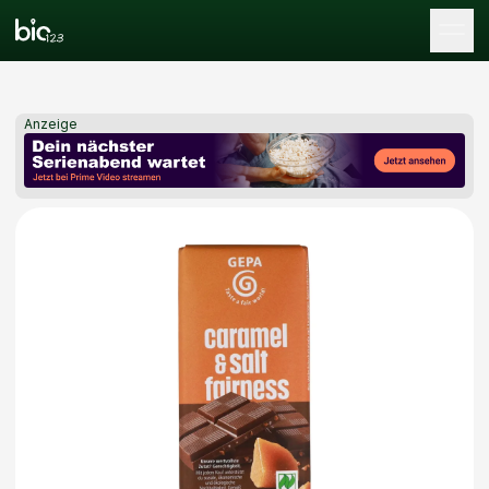
Tog
Anzeige