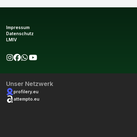
Impressum
Datenschutz
LMIV
bio123 auf Instagram
bio123 auf Facebook
bio123 WhatsApp Kanal
bio123 YouTube Kanal
Unser Netzwerk
profilery.eu
attempto.eu