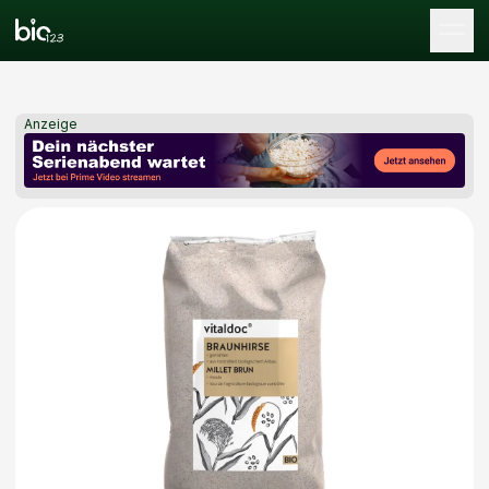
Tog
Anzeige