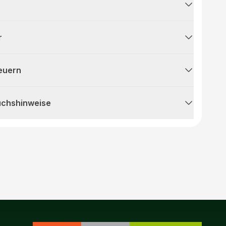
r
teuern
uchshinweise