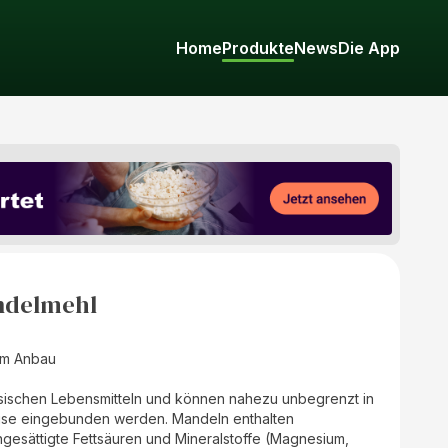
Home
Produkte
News
Die App
andelmehl
hem Anbau
ischen Lebensmitteln und können nahezu unbegrenzt in
ise eingebunden werden. Mandeln enthalten
ngesättigte Fettsäuren und Mineralstoffe (Magnesium,