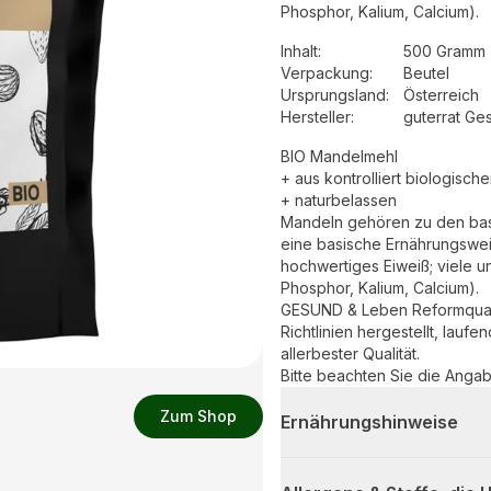
Phosphor, Kalium, Calcium).
Inhalt
:
500 Gramm 
Verpackung
:
Beutel
Ursprungsland
:
Österreich
Hersteller
:
guterrat Ge
BIO Mandelmehl
+ aus kontrolliert biologisc
+ naturbelassen
Mandeln gehören zu den bas
eine basische Ernährungswe
hochwertiges Eiweiß; viele u
Phosphor, Kalium, Calcium).
GESUND & Leben Reformquali
Richtlinien hergestellt, laufe
allerbester Qualität.
Bitte beachten Sie die Anga
Zum Shop
Ernährungshinweise