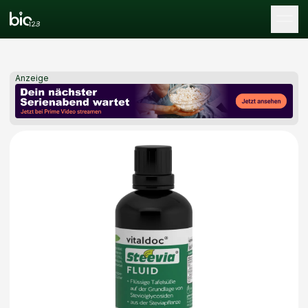
Tog
Anzeige